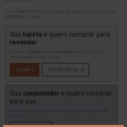
Ref.: LYOR-6270
CJ 6 CANECAS P/CAPPUCCINO DE VIDRO BOROSSILICATO
EXPERIENCE 140ml
Sou
lojista
e quero comprar para
revender
Para ver o
preço
e realizar
pedidos
, você precisa
estar logado como lojista.
LOGIN
CADASTRE-SE
Sou
consumidor
e quero comprar
para uso
Encontre uma
loja
onde você poderá comprar este
produto.