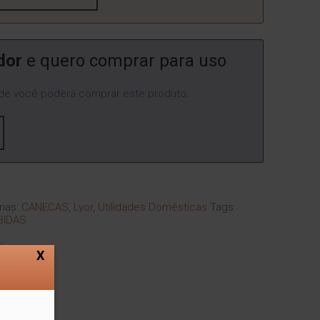
dor
e quero comprar para uso
e você poderá comprar este produto.
rias:
CANECAS
,
Lyor
,
Utilidades Domésticas
Tags:
BIDAS
X