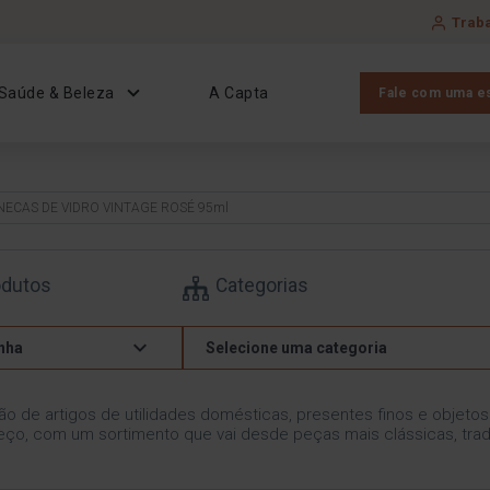
Trab
Saúde & Beleza
A Capta
Fale com uma es
ANECAS DE VIDRO VINTAGE ROSÉ 95ml
odutos
Categorias
nha
Selecione uma categoria
ão de artigos de utilidades domésticas, presentes finos e objeto
ço, com um sortimento que vai desde peças mais clássicas, trad