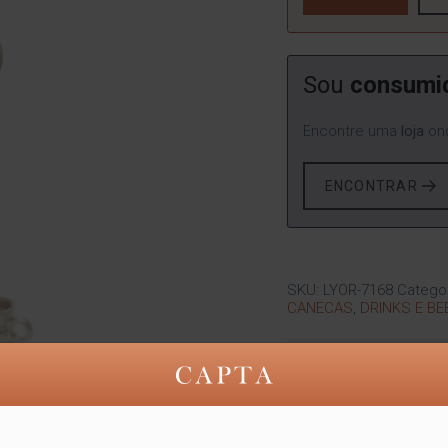
Sou
consumi
Encontre uma
loja
ond
ENCONTRAR
SKU:
LYOR-7168
Catego
CANECAS
,
DRINKS E BE
Compartilhe