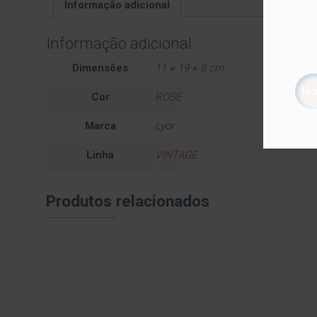
Informação adicional
Informação adicional
Dimensões
11 × 19 × 8 cm
Cor
ROSE
Marca
Lyor
Linha
VINTAGE
Produtos relacionados