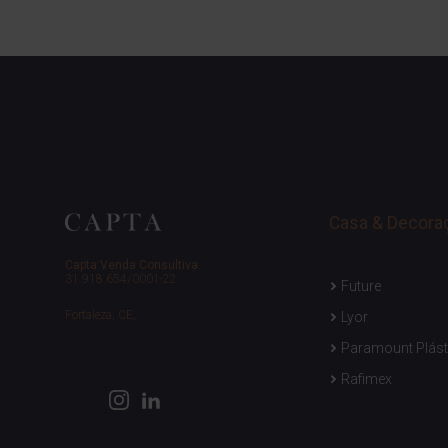
Casa & Decora
Capta Venda Consultiva.
31.918.654/0001-22
Future
Fortaleza, CE,
Lyor
Paramount Plást
Rafimex