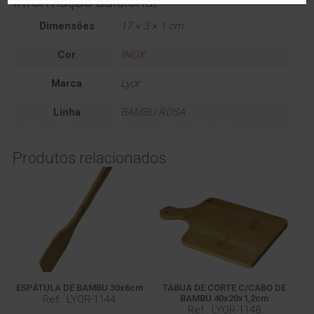
Informação adicional
Dimensões
17 × 3 × 1 cm
Cor
INOX
Marca
Lyor
Linha
BAMBU ROSA
Produtos relacionados
ESPÁTULA DE BAMBU 30x6cm
TÁBUA DE CORTE C/CABO DE
Ref.: LYOR-1144
BAMBU 40x20x1,2cm
Ref.: LYOR-1148