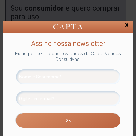
Sou
consumidor
e quero comprar
para uso
X
Encontre uma
loja
onde você poderá comprar este
produto.
Assine nossa newsletter
ENCONTRAR
Fique por dentro das novidades da Capta Vendas
Consultivas.
SKU:
LYOR-1676
Categorias:
COLHER SOBREMESA
,
Lyor
,
Utilidades Domésticas
Tags:
COLHER SOBREMESA
,
FAQUEIROS
Compartilhe
Informação adicional