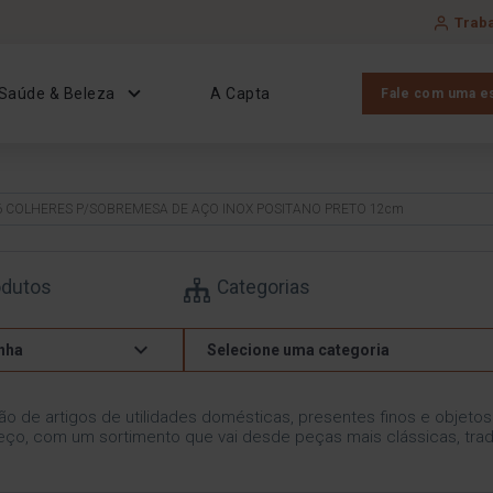
Trab
Saúde & Beleza
A Capta
Fale com uma es
 6 COLHERES P/SOBREMESA DE AÇO INOX POSITANO PRETO 12cm
odutos
Categorias
nha
Selecione uma categoria
ão de artigos de utilidades domésticas, presentes finos e objeto
ço, com um sortimento que vai desde peças mais clássicas, trad