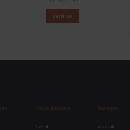
Ref.: LYOR-1146
Detalhes
ção
Saúde & Beleza
Navegue
Wahl
A Capta