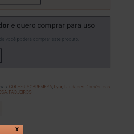
dor
e quero comprar para uso
e você poderá comprar este produto.
rias:
COLHER SOBREMESA
,
Lyor
,
Utilidades Domésticas
ESA
,
FAQUEIROS
X