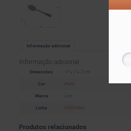
Informação adicional
Informação adicional
Dimensões
17 × 7 × 2 cm
Cor
Preto
Marca
Lyor
Linha
POSITANO
Produtos relacionados