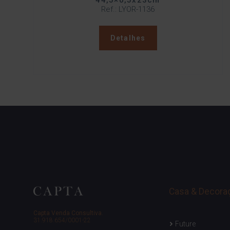
44,5×0,5x23cm
Ref.: LYOR-1136
Detalhes
Casa & Decora
Capta Venda Consultiva.
31.918.654/0001-22
Future