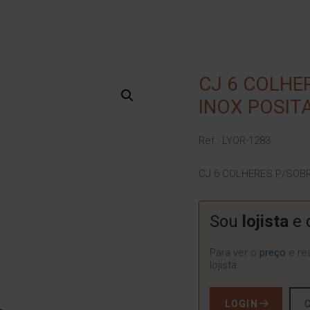
CJ 6 COLHE
INOX POSIT
Ref.: LYOR-1283
CJ 6 COLHERES P/SOB
Sou
lojista
e 
Para ver o
preço
e rea
lojista.
LOGIN