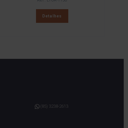
Ref.: LYOR-1156
Detalhes
(85) 3238-2613