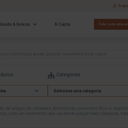
Trab
Saúde & Beleza
A Capta
Fale com uma es
OS AÇO INOX P/MESA BAMBU ELEGANT CHAMPANHE/ROSE 19,8cm
odutos
Categorias
nha
Selecione uma categoria
ão de artigos de utilidades domésticas, presentes finos e objeto
ço, com um sortimento que vai desde peças mais clássicas, trad