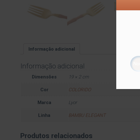
Informação adicional
Informação adicional
Dimensões
19 × 2 cm
Cor
COLORIDO
Marca
Lyor
Linha
BAMBU ELEGANT
Produtos relacionados