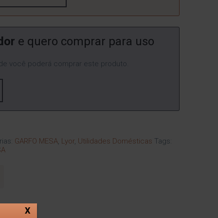
dor
e quero comprar para uso
e você poderá comprar este produto.
rias:
GARFO MESA
,
Lyor
,
Utilidades Domésticas
Tags:
SA
X