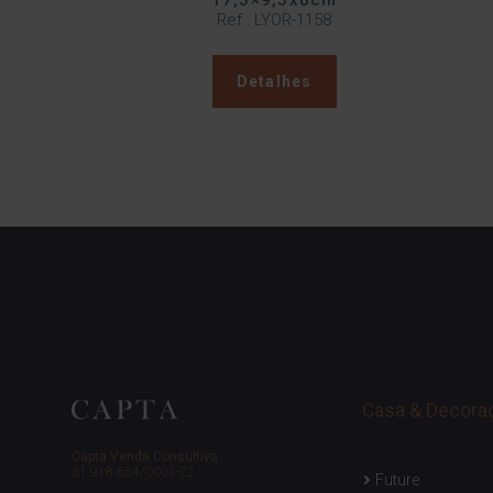
17,5×9,5x6cm
Ref.: LYOR-1158
Detalhes
Casa & Decora
Capta Venda Consultiva.
31.918.654/0001-22
Future