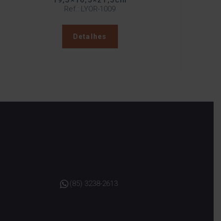
19,5×16,5×21,5cm
Ref.: LYOR-1009
Detalhes
(85) 3238-2613