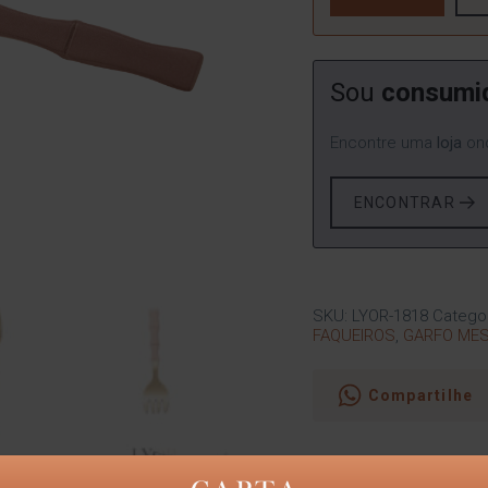
Sou
consumi
Encontre uma
loja
ond
ENCONTRAR
SKU:
LYOR-1818
Catego
FAQUEIROS
,
GARFO ME
Compartilhe