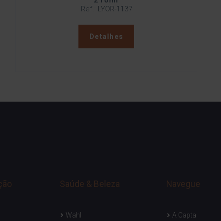
210ml
Ref.: LYOR-1137
Detalhes
ção
Saúde & Beleza
Navegue
Wahl
A Capta