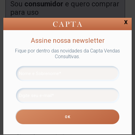
Sou
consumidor
e quero comprar
para uso
X
Encontre uma
loja
onde você poderá comprar este
produto.
Assine nossa newsletter
ENCONTRAR
Fique por dentro das novidades da Capta Vendas
Consultivas.
SKU:
LYOR-1674
Categorias:
GARFO MESA
,
Lyor
,
Utilidades
Domésticas
Tags:
FAQUEIROS
,
GARFO MESA
Compartilhe
Informação adicional
Informação adicional