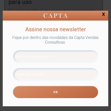
para uso
Encontre uma
loja
onde você poderá comprar este
X
produto.
ENCONTRAR
Assine nossa newsletter
Fique por dentro das novidades da Capta Vendas
Consultivas.
SKU:
LYOR-6645
Categorias:
Lyor
,
TAÇA ÁGUA
,
Utilidades
Domésticas
Tags:
DRINKS E BEBIDAS
,
TAÇA ÁGUA
Compartilhe
Informação adicional
Informação adicional
Dimensões
8 × 8 × 13 cm