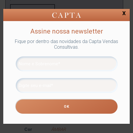
ENCONTRAR
X
Assine nossa newsletter
SKU:
LYOR-7395
Categorias:
Lyor
,
TAÇA ÁGUA
,
Utilidades
Fique por dentro das novidades da Capta Vendas
Domésticas
Tags:
DRINKS E BEBIDAS
,
TAÇA ÁGUA
Consultivas.
Compartilhe
Informação adicional
Informação adicional
Peso
2 kg
Dimensões
18 × 26 × 18 cm
Cor
ÂMBAR