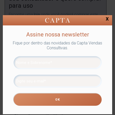
para uso
Encontre uma
loja
onde você poderá comprar este
X
produto.
ENCONTRAR
Assine nossa newsletter
Fique por dentro das novidades da Capta Vendas
Consultivas.
SKU:
LYOR-1644
Categorias:
ITENS P/LIMPEZA
,
Lyor
,
Utilidades Domésticas
Tags:
ITENS P/LIMPEZA
,
LIMPEZA E
LAVANDERIA
Compartilhe
Informação adicional
Informação adicional