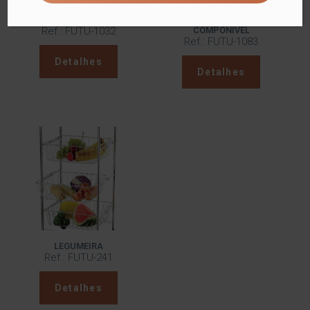
ESCORREDOR DE LOUÇAS
ORGANIZADOR DE CANTO
Ref.: FUTU-1032
COMPONÍVEL
Ref.: FUTU-1083
Detalhes
Detalhes
LEGUMEIRA
Ref.: FUTU-241
Detalhes