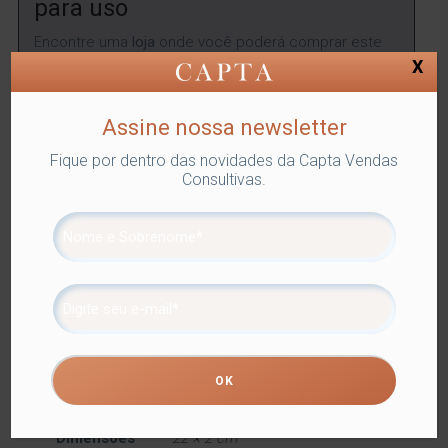
para uso
Encontre uma
loja
onde você poderá comprar este
produto.
X
ENCONTRAR
Assine nossa newsletter
Fique por dentro das novidades da Capta Vendas
Consultivas.
SKU:
LYOR-1568
Categorias:
FACA CHURRASCO
,
Lyor
,
Utilidades Domésticas
Tags:
FACA CHURRASCO
,
FAQUEIROS
Compartilhe
Informação adicional
Informação adicional
Dimensões
22 × 2 cm