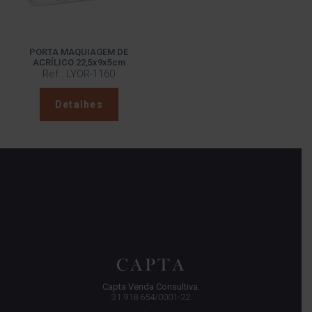
PORTA MAQUIAGEM DE
ACRÍLICO 22,5x9x5cm
Ref.: LYOR-1160
Detalhes
Capta Venda Consultiva.
31.918.654/0001-22