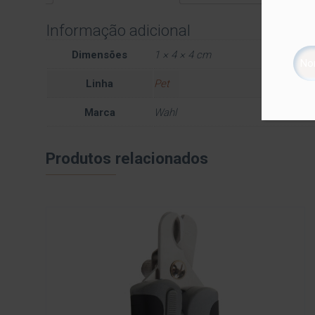
Informação adicional
Dimensões
1 × 4 × 4 cm
Linha
Pet
Marca
Wahl
Produtos relacionados