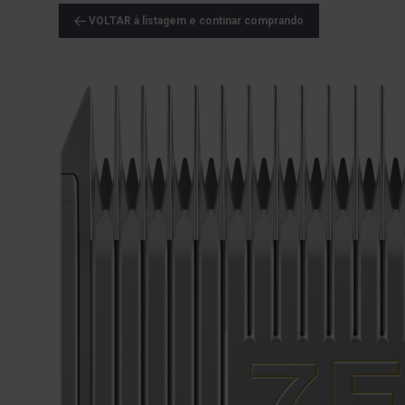
VOLTAR à listagem e continar comprando