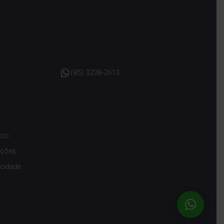
(85) 3238-2613
sco
ições
acidade