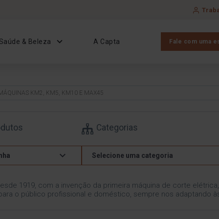
Trab
Saúde & Beleza
A Capta
Fale com uma es
MÁQUINAS KM2, KM5, KM10 E MAX45
odutos
Categorias
nha
Selecione uma categoria
desde 1919, com a invenção da primeira máquina de corte elétrica
para o público profissional e doméstico, sempre nos adaptando 