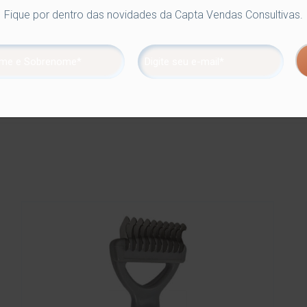
Fique por dentro das novidades da Capta Vendas Consultivas.