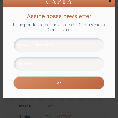
X
Assine nossa newsletter
SKU:
LYOR-6632
Categorias:
LUGAR AMERICANO
,
Lyor
,
Fique por dentro das novidades da Capta Vendas
Utilidades Domésticas
Tags:
COMPLEMENTOS PARA
Consultivas.
MESA
,
LUGAR AMERICANO
Compartilhe
Informação adicional
Informação adicional
Dimensões
46 × 37 cm
Cor
Verde
Marca
Lyor
Linha
FOLHA VERDE