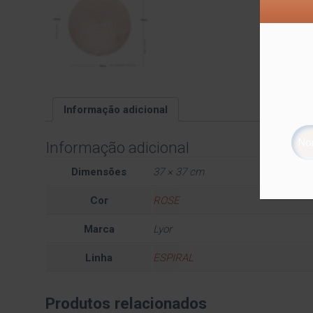
Informação adicional
Informação adicional
Dimensões
37 × 37 cm
Cor
ROSE
Marca
Lyor
Linha
ESPIRAL
Produtos relacionados