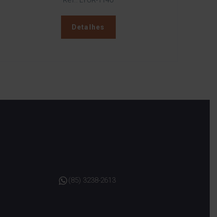
Ref.: LYOR-1140
Detalhes
(85) 3238-2613