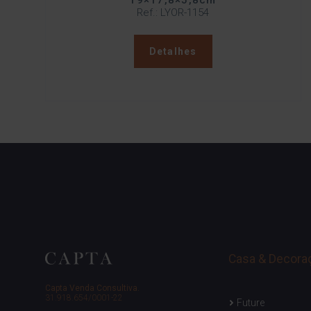
19×17,8×5,8cm
Ref.: LYOR-1154
Detalhes
Casa & Decora
Capta Venda Consultiva.
31.918.654/0001-22
Future