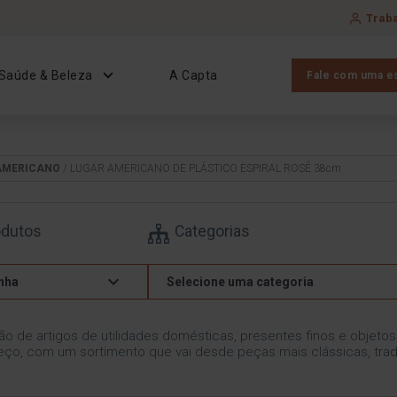
Trab
Saúde & Beleza
A Capta
Fale com uma es
AMERICANO
/ LUGAR AMERICANO DE PLÁSTICO ESPIRAL ROSÉ 38cm
odutos
Categorias
nha
Selecione uma categoria
ão de artigos de utilidades domésticas, presentes finos e objeto
ço, com um sortimento que vai desde peças mais clássicas, trad