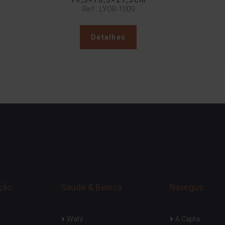
19,5×16,5×21,5cm
Ref.: LYOR-1009
Detalhes
ção
Saúde & Beleza
Navegue
Wahl
A Capta