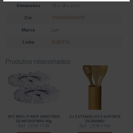
Dimensões
18 × 18 × 3 cm
Cor
TRANSPARENTE
Marca
Lyor
Linha
ALBERTA
Produtos relacionados
2PC REFIL P/MOP GIRATÓRIO
CJ 3 UTENSÍLIOS E SUPORTE
DE MICROFIBRA 90g
DE BAMBU
Ref.: LYOR-1139
Ref.: LYOR-1146