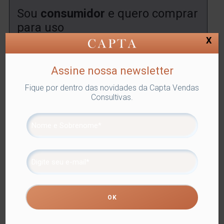
Sou
consumidor
e quero comprar
para uso
X
Encontre uma
loja
onde você poderá comprar este
produto.
Assine nossa newsletter
ENCONTRAR
Fique por dentro das novidades da Capta Vendas
Consultivas.
SKU:
LYOR-1289
Categorias:
Lyor
,
PETISQUEIRAS
,
Utilidades Domésticas
Tags:
PARA SERVIR
,
PETISQUEIRAS
Compartilhe
Informação adicional
Informação adicional