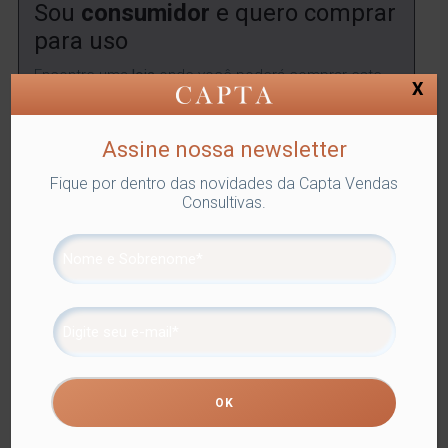
Sou
consumidor
e quero comprar
para uso
Encontre uma
loja
onde você poderá comprar este
X
produto.
ENCONTRAR
Assine nossa newsletter
Fique por dentro das novidades da Capta Vendas
Consultivas.
SKU:
LYOR-1470
Categorias:
Lyor
,
UTENSÍLIOS
,
Utilidades
Domésticas
Tags:
COZINHA
,
UTENSÍLIOS
Compartilhe
Informação adicional
Informação adicional