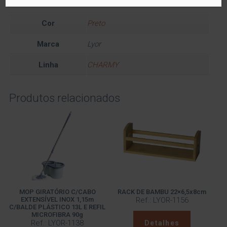
Dimensões
2 × 4 × 27 cm
Cor
Preto
Marca
Lyor
Linha
CHARMY
Produtos relacionados
MOP GIRATÓRIO C/CABO
RACK DE BAMBU 22×6,5x8cm
EXTENSÍVEL INOX 1,15m
Ref.: LYOR-1156
C/BALDE PLÁSTICO 13L E REFIL
MICROFIBRA 90g
Ref.: LYOR-1138
Detalhes