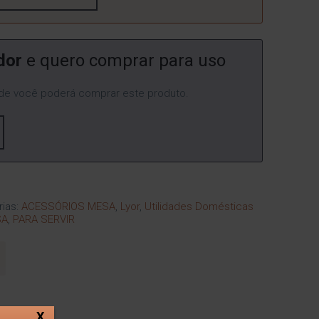
dor
e quero comprar para uso
e você poderá comprar este produto.
rias:
ACESSÓRIOS MESA
,
Lyor
,
Utilidades Domésticas
SA
,
PARA SERVIR
X