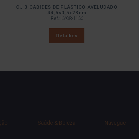
CJ 3 CABIDES DE PLÁSTICO AVELUDADO
44,5×0,5x23cm
Ref.: LYOR-1136
Detalhes
ção
Saúde & Beleza
Navegue