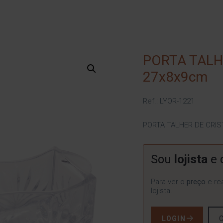
PORTA TALH
27x8x9cm
Ref.: LYOR-1221
PORTA TALHER DE CRI
Sou
lojista
e 
Para ver o
preço
e rea
lojista.
LOGIN