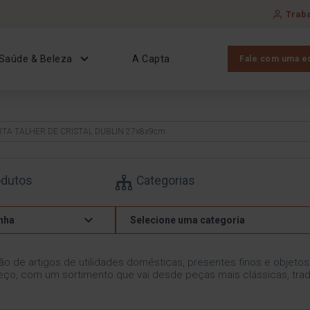
Trab
Saúde & Beleza
A Capta
Fale com uma es
RTA TALHER DE CRISTAL DUBLIN 27x8x9cm
odutos
Categorias
nha
Selecione uma categoria
ão de artigos de utilidades domésticas, presentes finos e objeto
ço, com um sortimento que vai desde peças mais clássicas, trad