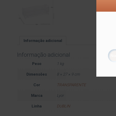
Informação adicional
Informação adicional
Peso
1 kg
Dimensões
8 × 27 × 9 cm
Cor
TRANSPARENTE
Marca
Lyor
Linha
DUBLIN