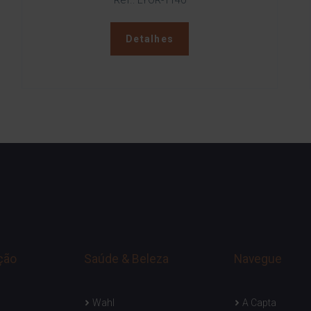
Ref.: LYOR-1140
Detalhes
ção
Saúde & Beleza
Navegue
Wahl
A Capta