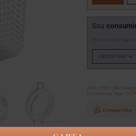
Sou
consumi
Encontre uma
loja
ond
ENCONTRAR
SKU:
LYOR-1296
Catego
Domésticas
Tags:
COZI
Compartilhe