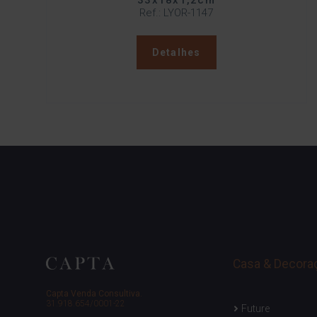
33x18x1,2cm
Ref.: LYOR-1147
Detalhes
Casa & Decora
Capta Venda Consultiva.
31.918.654/0001-22
Future