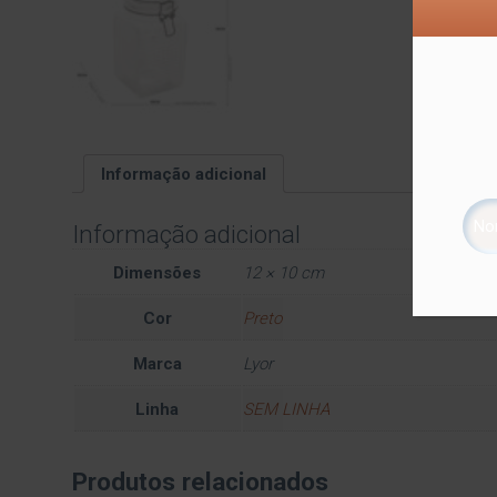
Informação adicional
Informação adicional
Dimensões
12 × 10 cm
Cor
Preto
Marca
Lyor
Linha
SEM LINHA
Produtos relacionados