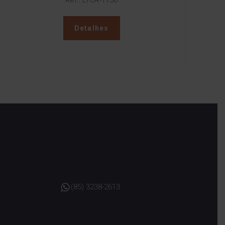
Ref.: LYOR-1156
Detalhes
(85) 3238-2613