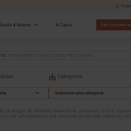
Trab
Saúde & Beleza
A Capta
Fale com uma es
TOS
/ POTE HERMÉTICO VIDRO C/METAL PRETO 10x19cm
odutos
Categorias
nha
Selecione uma categoria
ão de artigos de utilidades domésticas, presentes finos e objeto
ço, com um sortimento que vai desde peças mais clássicas, trad