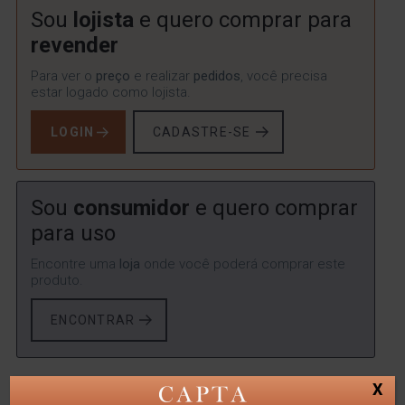
Sou
lojista
e quero comprar para
revender
Para ver o
preço
e realizar
pedidos
, você precisa
estar logado como lojista.
LOGIN
CADASTRE-SE
Sou
consumidor
e quero comprar
para uso
Encontre uma
loja
onde você poderá comprar este
produto.
ENCONTRAR
X
SKU:
LYOR-4287
Categorias:
Lyor
,
POTICHE CRISTAL
,