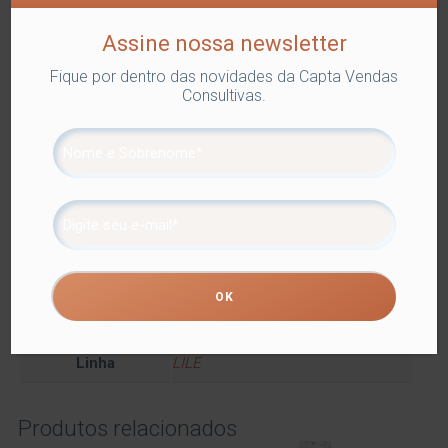
Utilidades Domésticas
Tags:
POTICHE CRISTAL
,
POTICHES
E BOMBONIERES
Assine nossa newsletter
Fique por dentro das novidades da Capta Vendas
Compartilhe
Consultivas.
Informação adicional
Informação adicional
Dimensões
10 × 10 × 15 cm
Cor
TRANSPARENTE
Marca
Lyor
Linha
LILE
Produtos relacionados