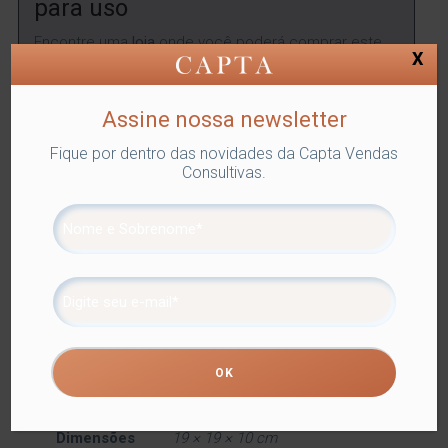
para uso
Encontre uma
loja
onde você poderá comprar este
X
produto.
ENCONTRAR
Assine nossa newsletter
Fique por dentro das novidades da Capta Vendas
Consultivas.
SKU:
LYOR-4436
Categorias:
Lyor
,
PRATO PARA BOLO E
DOCES
,
Utilidades Domésticas
Tags:
PARA SERVIR
,
PRATO
PARA BOLO E DOCES
Compartilhe
Informação adicional
Informação adicional
Dimensões
19 × 19 × 10 cm