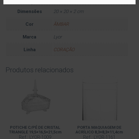
Informação adicional
Dimensões
20 × 20 × 2 cm
Cor
ÂMBAR
Marca
Lyor
Linha
CORAÇÃO
Produtos relacionados
POTICHE C/PÉ DE CRISTAL
PORTA MAQUIAGEM DE
TRIANGLE 19,5×16,5×21,5cm
ACRÍLICO 8,3×8,3×11,4cm
Ref.: LYOR-1009
Ref.: LYOR-1161