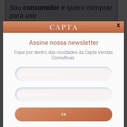
Sou
consumidor
e quero comprar
para uso
X
Encontre uma
loja
onde você poderá comprar este
produto.
Assine nossa newsletter
ENCONTRAR
Fique por dentro das novidades da Capta Vendas
Consultivas.
SKU:
LYOR-1536
Categorias:
Lyor
,
PRATO SOBREMESA
,
Utilidades Domésticas
Tags:
PARA SERVIR
,
PRATO
SOBREMESA
Compartilhe
Informação adicional