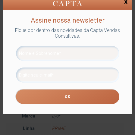
X
Assine nossa newsletter
SKU:
LYOR-2254
Categorias:
Lyor
,
QUEIJEIRAS
,
Utilidades
Domésticas
Tags:
PARA SERVIR
,
QUEIJEIRAS
Fique por dentro das novidades da Capta Vendas
Consultivas.
Compartilhe
Informação adicional
Informação adicional
Dimensões
8 × 7 × 11 cm
Cor
PRATEADO
Marca
Lyor
Linha
PRIME