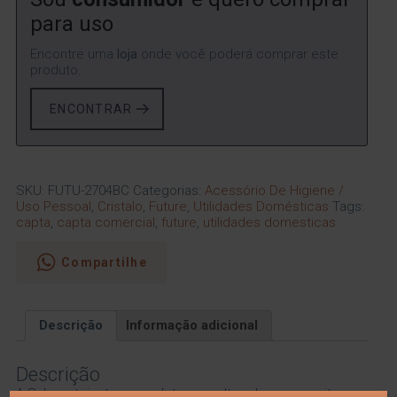
para uso
Encontre uma
loja
onde você poderá comprar este
produto.
ENCONTRAR
SKU:
FUTU-2704BC
Categorias:
Acessório De Higiene /
Uso Pessoal
,
Cristalo
,
Future
,
Utilidades Domésticas
Tags:
capta
,
capta comercial
,
future
,
utilidades domesticas
Compartilhe
Descrição
Informação adicional
Descrição
A Saboneteira tem canaletas em alto relevo que evitam