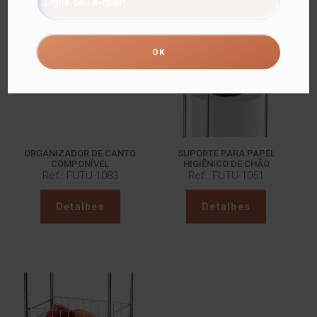
Produtos relacionados
ORGANIZADOR DE CANTO
SUPORTE PARA PAPEL
COMPONÍVEL
HIGIÊNICO DE CHÃO
Ref.: FUTU-1083
Ref.: FUTU-1051
Detalhes
Detalhes