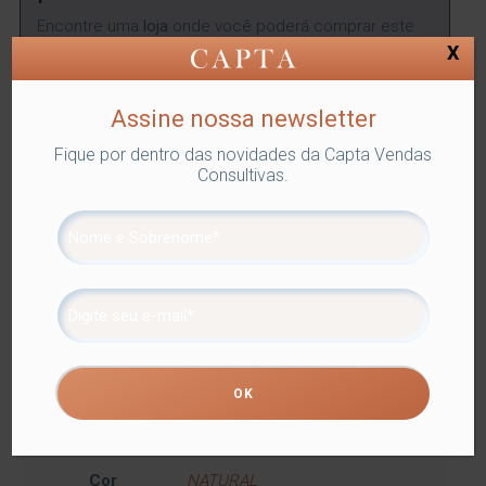
Encontre uma
loja
onde você poderá comprar este
produto.
X
ENCONTRAR
Assine nossa newsletter
Fique por dentro das novidades da Capta Vendas
Consultivas.
SKU:
LYOR-1354
Categorias:
Lyor
,
TÁBUAS
,
Utilidades
Domésticas
Tags:
COZINHA
,
TÁBUAS
Compartilhe
Informação adicional
Informação adicional
Dimensões
39 × 15 × 1 cm
Cor
NATURAL