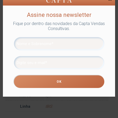
MESA
,
Lyor
,
Utilidades Domésticas
Tags:
DECORAÇÃO
,
FRUTEIRAS E CENTROS DE MESA
Assine nossa newsletter
Compartilhe
Fique por dentro das novidades da Capta Vendas
Consultivas.
Informação adicional
Informação adicional
Peso
1 kg
Dimensões
40 × 40 × 8 cm
Cor
COLORIDO
Marca
Lyor
Linha
IBIS