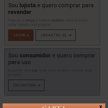
Sou
lojista
e quero comprar para
revender
Para ver o
preço
e realizar
pedidos
, você precisa
estar logado como lojista.
LOGIN
CADASTRE-SE
Sou
consumidor
e quero comprar
para uso
Encontre uma
loja
onde você poderá comprar este
produto.
ENCONTRAR
X
SKU:
LYOR-5182
Categorias:
FRUTEIRAS E CENTROS DE