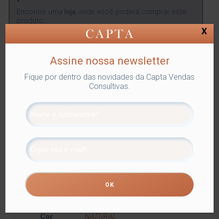
Encontre uma
loja
onde você poderá comprar este
produto.
X
ENCONTRAR
Assine nossa newsletter
Fique por dentro das novidades da Capta Vendas
Consultivas.
SKU:
LYOR-1340
Categorias:
CESTAS
,
Lyor
,
Utilidades
Domésticas
Tags:
CESTAS
,
PARA SERVIR
Compartilhe
Informação adicional
Informação adicional
Dimensões
23 × 24 × 6 cm
Cor
NATURAL