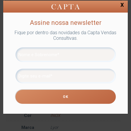
X
ENCONTRAR
Assine nossa newsletter
Fique por dentro das novidades da Capta Vendas
Consultivas.
SKU:
LYOR-1307
Categorias:
Lyor
,
SERVIR
,
Utilidades
Domésticas
Tags:
FAQUEIROS
,
SERVIR
Compartilhe
Informação adicional
Informação adicional
Dimensões
29 × 10 × 2 cm
Cor
INOX
Marca
Lyor