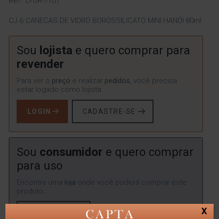
Ref.: LYOR-7107
CJ 6 CANECAS DE VIDRO BOROSSILICATO MINI HANÓI 80ml
Sou
lojista
e quero comprar para
revender
Para ver o
preço
e realizar
pedidos
, você precisa
estar logado como lojista.
LOGIN
CADASTRE-SE
Sou
consumidor
e quero comprar
para uso
Encontre uma
loja
onde você poderá comprar este
produto.
X
ENCONTRAR