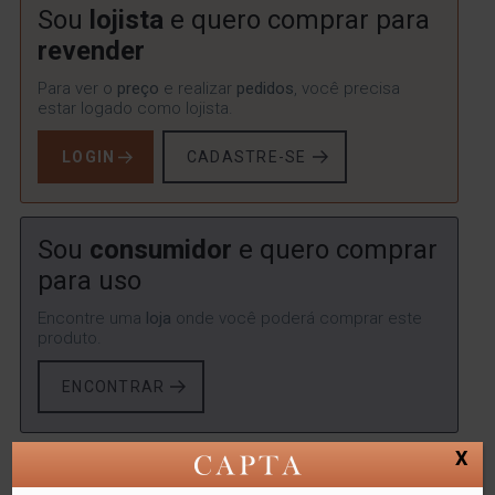
Sou
lojista
e quero comprar para
revender
Para ver o
preço
e realizar
pedidos
, você precisa
estar logado como lojista.
LOGIN
CADASTRE-SE
Sou
consumidor
e quero comprar
para uso
Encontre uma
loja
onde você poderá comprar este
produto.
ENCONTRAR
X
SKU:
LYOR-1154
Categorias:
GUARDANAPOS E