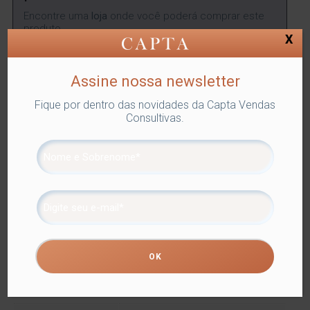
Encontre uma
loja
onde você poderá comprar este
produto.
X
ENCONTRAR
Assine nossa newsletter
Fique por dentro das novidades da Capta Vendas
Consultivas.
SKU:
LYOR-7387
Categorias:
COLHER SOBREMESA
,
Lyor
,
Utilidades Domésticas
Tags:
COLHER SOBREMESA
,
FAQUEIROS
Compartilhe
Informação adicional
Informação adicional
Dimensões
18 × 4 × 2 cm