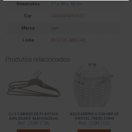
Dimensões
17 × 26 × 18 cm
Cor
TRANSPARENTE
Marca
Lyor
Linha
BICO DE ABACAXI
Produtos relacionados
CJ 3 CABIDES DE PLÁSTICO
AÇUCAREIRO C/COLHER DE
AVELUDADO 44,5×0,5x23cm
CRISTAL TRESS 210ml
Ref.: LYOR-1136
Ref.: LYOR-1137