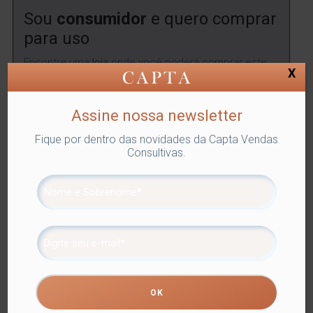
Sou
consumidor
e quero comprar
para uso
Encontre uma
loja
onde você poderá comprar este
X
produto.
ENCONTRAR
Assine nossa newsletter
Fique por dentro das novidades da Capta Vendas
Consultivas.
SKU:
LYOR-4516
Categorias:
Lyor
,
PRATOS DECORATIVOS
,
Utilidades Domésticas
Tags:
DECORAÇÃO
,
PRATOS
DECORATIVOS
Compartilhe
Informação adicional