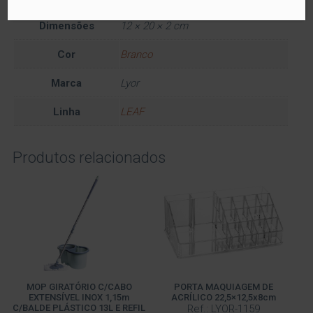
Informação adicional
Dimensões
12 × 20 × 2 cm
Cor
Branco
Marca
Lyor
Linha
LEAF
Produtos relacionados
MOP GIRATÓRIO C/CABO
PORTA MAQUIAGEM DE
EXTENSÍVEL INOX 1,15m
ACRÍLICO 22,5×12,5x8cm
C/BALDE PLÁSTICO 13L E REFIL
Ref.: LYOR-1159