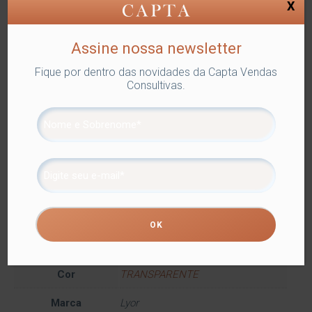
X
ENCONTRAR
Assine nossa newsletter
Fique por dentro das novidades da Capta Vendas
SKU:
LYOR-7242
Categorias:
Lyor
,
PRATOS DECORATIVOS
,
Consultivas.
Utilidades Domésticas
Tags:
DECORAÇÃO
,
PRATOS
DECORATIVOS
Compartilhe
Informação adicional
Informação adicional
Dimensões
17 × 17 × 3 cm
Cor
TRANSPARENTE
Marca
Lyor