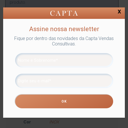
produto.
X
ENCONTRAR
Assine nossa newsletter
Fique por dentro das novidades da Capta Vendas
SKU:
LYOR-7029
Categorias:
ACESSÓRIOS COZINHA
,
Lyor
,
Consultivas.
Utilidades Domésticas
Tags:
ACESSÓRIOS COZINHA
,
COZINHA
Compartilhe
Informação adicional
Informação adicional
Dimensões
33 × 7 × 2 cm
Cor
INOX