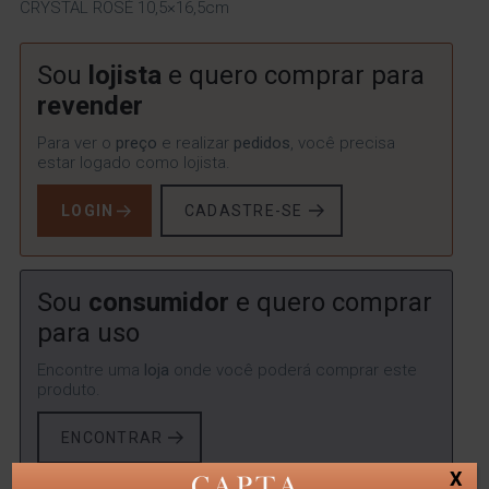
CRYSTAL ROSÉ 10,5×16,5cm
Sou
lojista
e quero comprar para
revender
Para ver o
preço
e realizar
pedidos
, você precisa
estar logado como lojista.
LOGIN
CADASTRE-SE
Sou
consumidor
e quero comprar
para uso
Encontre uma
loja
onde você poderá comprar este
produto.
ENCONTRAR
X