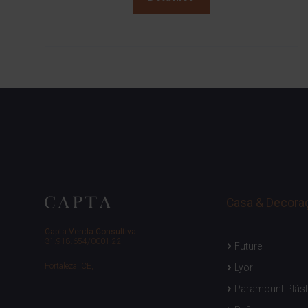
Casa & Decora
Capta Venda Consultiva.
31.918.654/0001-22
Future
Fortaleza, CE,
Lyor
Paramount Plást