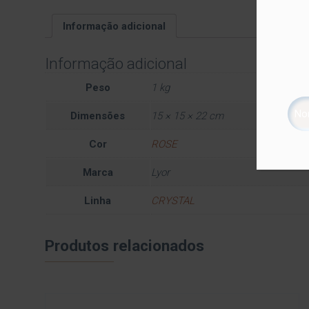
Informação adicional
Informação adicional
Peso
1 kg
Dimensões
15 × 15 × 22 cm
Cor
ROSE
Marca
Lyor
Linha
CRYSTAL
Produtos relacionados