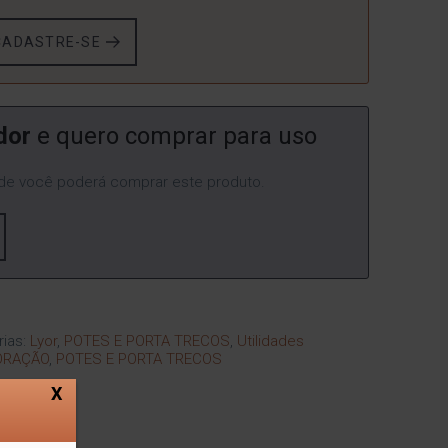
CADASTRE-SE
dor
e quero comprar para uso
e você poderá comprar este produto.
rias:
Lyor
,
POTES E PORTA TRECOS
,
Utilidades
ORAÇÃO
,
POTES E PORTA TRECOS
X