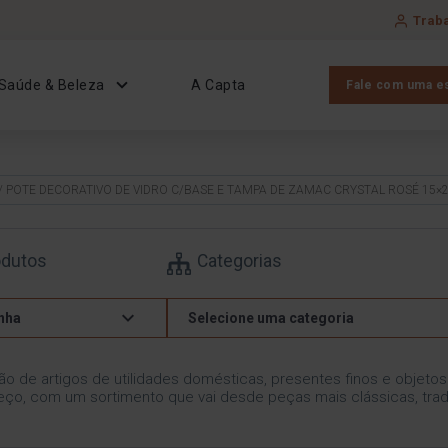
Trab
Saúde & Beleza
A Capta
Fale com uma es
/ POTE DECORATIVO DE VIDRO C/BASE E TAMPA DE ZAMAC CRYSTAL ROSÉ 15×
odutos
Categorias
nha
Selecione uma categoria
ão de artigos de utilidades domésticas, presentes finos e objeto
ço, com um sortimento que vai desde peças mais clássicas, trad