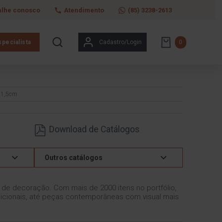
alhe conosco
Atendimento
(85) 3238-2613
pecialista
Cadastro/Login
0
21,5cm
Download de Catálogos
Outros catálogos
s de decoração. Com mais de 2000 itens no portfólio,
icionais, até peças contemporâneas com visual mais