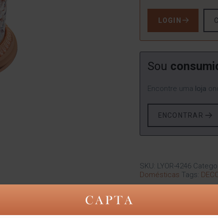
LOGIN
Sou
consumi
Encontre uma
loja
ond
ENCONTRAR
SKU:
LYOR-4246
Catego
Domésticas
Tags:
DEC
Compartilhe