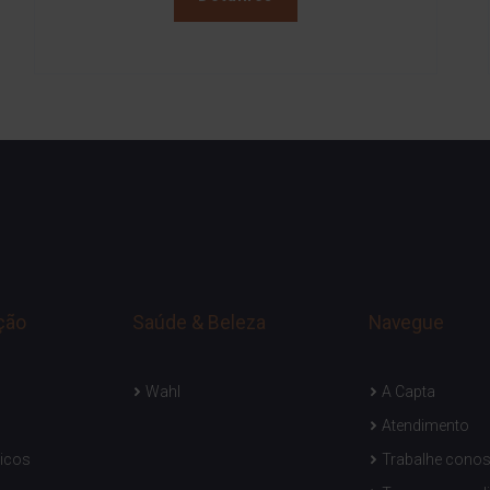
ção
Saúde & Beleza
Navegue
Wahl
A Capta
Atendimento
icos
Trabalhe cono