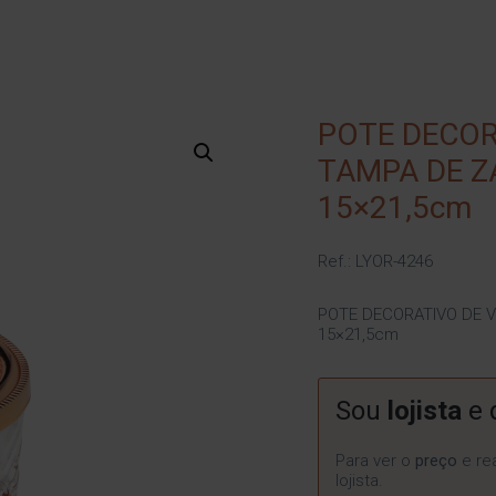
POTE DECOR
TAMPA DE Z
15×21,5cm
Ref.: LYOR-4246
POTE DECORATIVO DE 
15×21,5cm
Sou
lojista
e 
Para ver o
preço
e rea
lojista.