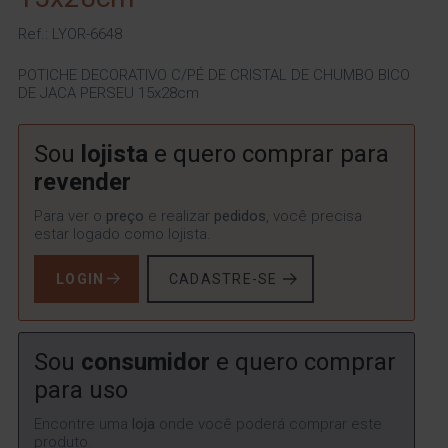
Ref.: LYOR-6648
POTICHE DECORATIVO C/PÉ DE CRISTAL DE CHUMBO BICO
DE JACA PERSEU 15x28cm
Sou
lojista
e quero comprar para
revender
Para ver o
preço
e realizar
pedidos
, você precisa
estar logado como lojista.
LOGIN
CADASTRE-SE
Sou
consumidor
e quero comprar
para uso
Encontre uma
loja
onde você poderá comprar este
produto.