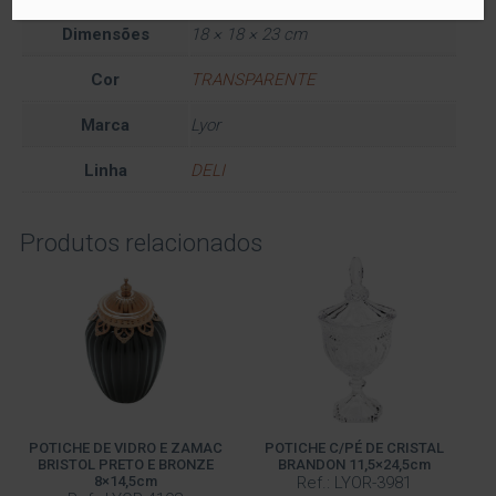
Dimensões
18 × 18 × 23 cm
Cor
TRANSPARENTE
Marca
Lyor
Linha
DELI
Produtos relacionados
POTICHE DE VIDRO E ZAMAC
POTICHE C/PÉ DE CRISTAL
BRISTOL PRETO E BRONZE
BRANDON 11,5×24,5cm
8×14,5cm
Ref.: LYOR-3981