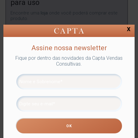
para uso
Encontre uma
loja
onde você poderá comprar este
produto.
X
ENCONTRAR
Assine nossa newsletter
Fique por dentro das novidades da Capta Vendas
SKU:
LYOR-1238
Categorias:
Lyor
,
POTICHE CRISTAL
,
Consultivas.
Utilidades Domésticas
Tags:
POTICHE CRISTAL
,
POTICHES
E BOMBONIERES
Compartilhe
Informação adicional
Informação adicional
Peso
2 kg