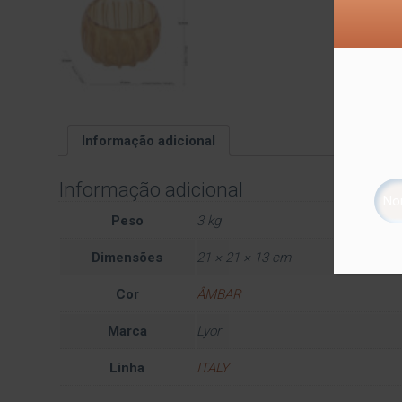
Informação adicional
Informação adicional
Peso
3 kg
Dimensões
21 × 21 × 13 cm
Cor
ÂMBAR
Marca
Lyor
Linha
ITALY