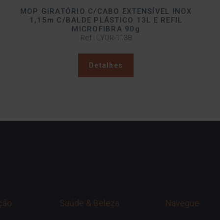
MOP GIRATÓRIO C/CABO EXTENSÍVEL INOX
1,15m C/BALDE PLÁSTICO 13L E REFIL
MICROFIBRA 90g
Ref.: LYOR-1138
Detalhes
ção
Saúde & Beleza
Navegue