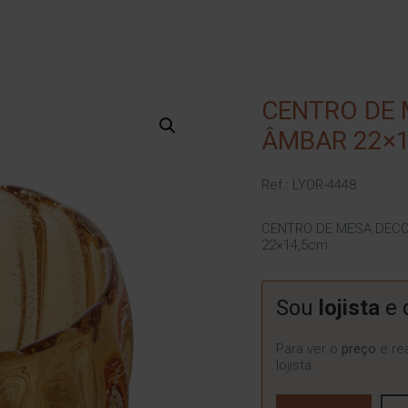
CENTRO DE 
ÂMBAR 22×1
Ref.: LYOR-4448
CENTRO DE MESA DECO
22×14,5cm
Sou
lojista
e 
Para ver o
preço
e rea
lojista.