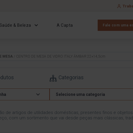
Trab
Saúde & Beleza
A Capta
Fale com uma es
E MESA
/ CENTRO DE MESA DE VIDRO ITALY ÂMBAR 22×14,5cm
odutos
Categorias
nha
Selecione uma categoria
ão de artigos de utilidades domésticas, presentes finos e objeto
ço, com um sortimento que vai desde peças mais clássicas, trad