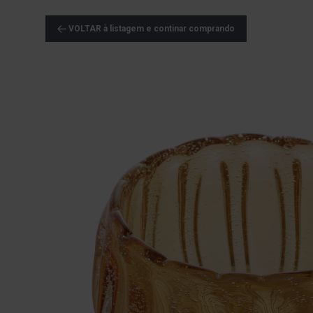
VOLTAR à listagem e continar comprando