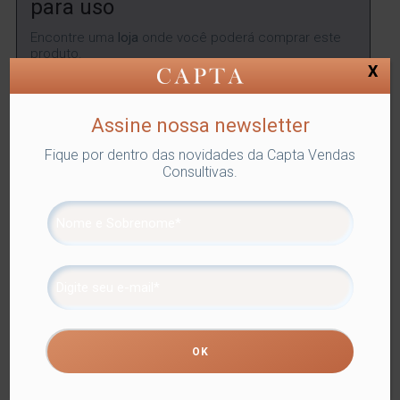
para uso
Encontre uma
loja
onde você poderá comprar este
produto.
X
ENCONTRAR
Assine nossa newsletter
Fique por dentro das novidades da Capta Vendas
Consultivas.
SKU:
LYOR-5160
Categorias:
FRUTEIRAS E CENTROS DE
MESA
,
Lyor
,
Utilidades Domésticas
Tags:
DECORAÇÃO
,
FRUTEIRAS E CENTROS DE MESA
Compartilhe
Informação adicional
Informação adicional
Peso
1 kg