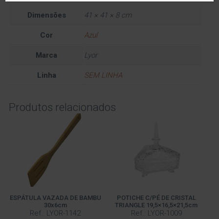
Dimensões
41 × 41 × 8 cm
Cor
Azul
Marca
Lyor
Linha
SEM LINHA
Produtos relacionados
ESPÁTULA VAZADA DE BAMBU
POTICHE C/PÉ DE CRISTAL
30x6cm
TRIANGLE 19,5×16,5×21,5cm
Ref.: LYOR-1142
Ref.: LYOR-1009