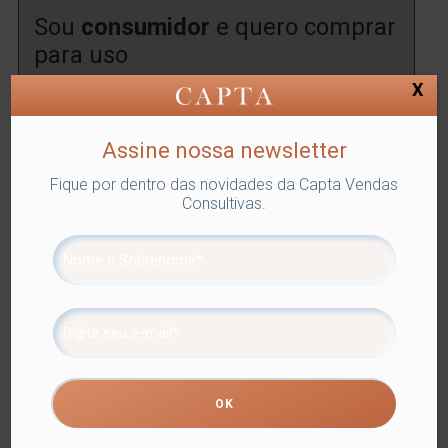
Sou
consumidor
e quero comprar
para uso
X
Encontre uma
loja
onde você poderá comprar este
produto.
Assine nossa newsletter
ENCONTRAR
Fique por dentro das novidades da Capta Vendas
Consultivas.
SKU:
LYOR-4332
Categorias:
Lyor
,
PRATOS DECORATIVOS
,
Utilidades Domésticas
Tags:
DECORAÇÃO
,
PRATOS
DECORATIVOS
Compartilhe
Informação adicional