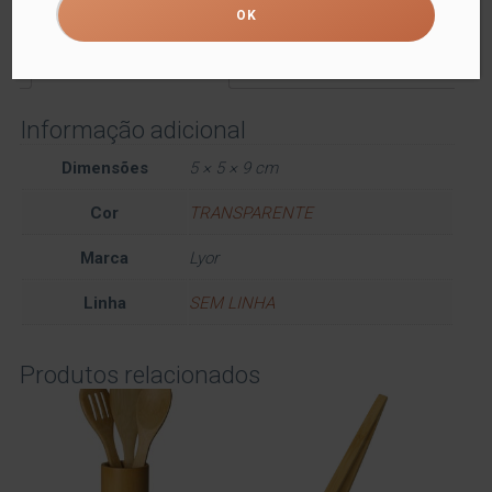
Informação adicional
Informação adicional
Dimensões
5 × 5 × 9 cm
Cor
TRANSPARENTE
Marca
Lyor
Linha
SEM LINHA
Produtos relacionados