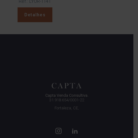
Ref.: LYOR-1141
Detalhes
Capta Venda Consultiva.
31.918.654/0001-22
Fortaleza, CE,