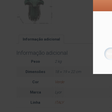
Informação adicional
Informação adicional
Peso
2 kg
Dimensões
18 × 19 × 22 cm
Cor
Verde
Marca
Lyor
Linha
ITALY