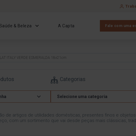
Trab
Saúde & Beleza
A Capta
Fale com uma es
FLAT ITALY VERDE ESMERALDA 18x21cm
odutos
Categorias
nha
Selecione uma categoria
ão de artigos de utilidades domésticas, presentes finos e objeto
ço, com um sortimento que vai desde peças mais clássicas, trad