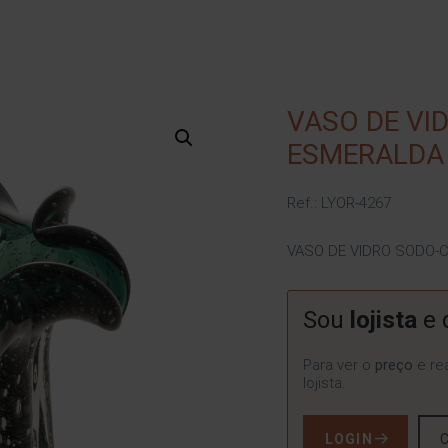
VASO DE VID
ESMERALDA
Ref.: LYOR-4267
VASO DE VIDRO SODO-C
Sou
lojista
e 
Para ver o
preço
e rea
lojista.
LOGIN