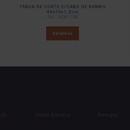
TÁBUA DE CORTE C/CABO DE BAMBU
40x20x1,2cm
Ref.: LYOR-1148
Detalhes
ção
Saúde & Beleza
Navegue