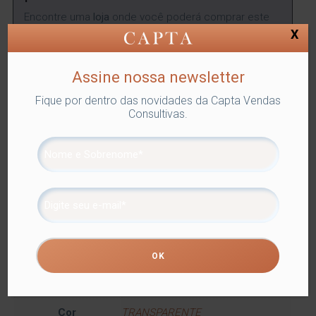
Encontre uma
loja
onde você poderá comprar este
produto.
X
ENCONTRAR
Assine nossa newsletter
Fique por dentro das novidades da Capta Vendas
Consultivas.
SKU:
LYOR-4151
Categorias:
Lyor
,
Utilidades Domésticas
,
VASOS
Tags:
DECORAÇÃO
,
VASOS
Compartilhe
Informação adicional
Informação adicional
Dimensões
11 × 11 × 13 cm
Cor
TRANSPARENTE